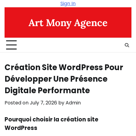
Skip
Sign In
to
content
Art Mony Agence
Création Site WordPress Pour
Développer Une Présence
Digitale Performante
Posted on
July 7, 2026
by
Admin
Pourquoi choisir la création site
WordPress