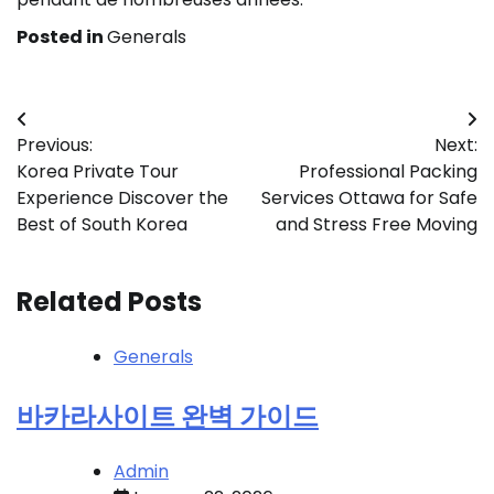
Posted in
Generals
Post
Previous:
Next:
navigation
Korea Private Tour
Professional Packing
Experience Discover the
Services Ottawa for Safe
Best of South Korea
and Stress Free Moving
Related Posts
Generals
바카라사이트 완벽 가이드
Admin