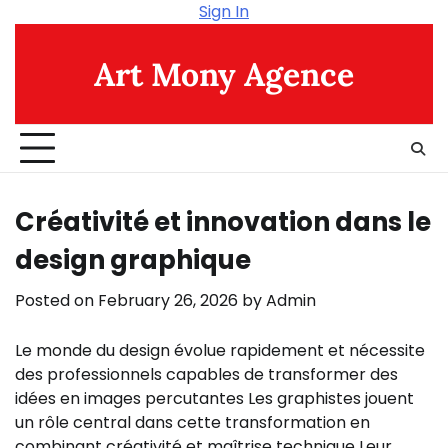
Skip
Sign In
to
content
Art Mony Agence
Créativité et innovation dans le
design graphique
Posted on
February 26, 2026
by
Admin
Le monde du design évolue rapidement et nécessite
des professionnels capables de transformer des
idées en images percutantes Les graphistes jouent
un rôle central dans cette transformation en
combinant créativité et maîtrise technique Leur