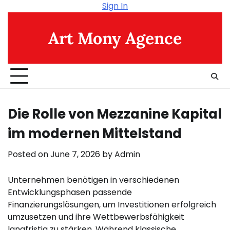
Skip
Sign In
to
content
Art Mony Agence
Die Rolle von Mezzanine Kapital
im modernen Mittelstand
Posted on
June 7, 2026
by
Admin
Unternehmen benötigen in verschiedenen
Entwicklungsphasen passende
Finanzierungslösungen, um Investitionen erfolgreich
umzusetzen und ihre Wettbewerbsfähigkeit
langfristig zu stärken. Während klassische