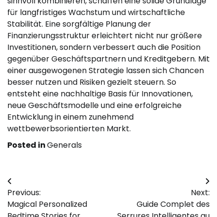
sinnvoll kombinieren, schaffen eine solide Grundlage
für langfristiges Wachstum und wirtschaftliche
Stabilität. Eine sorgfältige Planung der
Finanzierungsstruktur erleichtert nicht nur größere
Investitionen, sondern verbessert auch die Position
gegenüber Geschäftspartnern und Kreditgebern. Mit
einer ausgewogenen Strategie lassen sich Chancen
besser nutzen und Risiken gezielt steuern. So
entsteht eine nachhaltige Basis für Innovationen,
neue Geschäftsmodelle und eine erfolgreiche
Entwicklung in einem zunehmend
wettbewerbsorientierten Markt.
Posted in
Generals
Post
Previous:
Next:
navigation
Magical Personalized
Guide Complet des
Bedtime Stories for
Serrures Intelligentes au