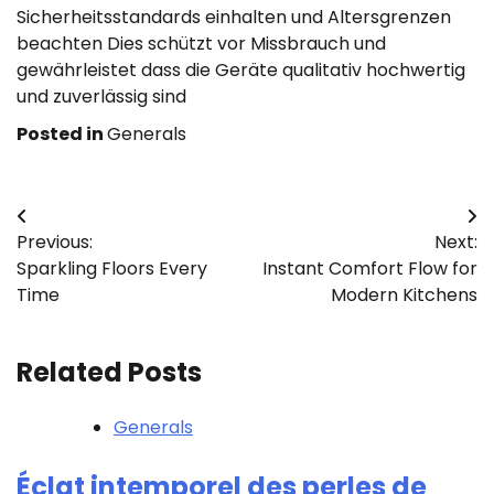
Sicherheitsstandards einhalten und Altersgrenzen
beachten Dies schützt vor Missbrauch und
gewährleistet dass die Geräte qualitativ hochwertig
und zuverlässig sind
Posted in
Generals
Post
Previous:
Next:
navigation
Sparkling Floors Every
Instant Comfort Flow for
Time
Modern Kitchens
Related Posts
Generals
Éclat intemporel des perles de